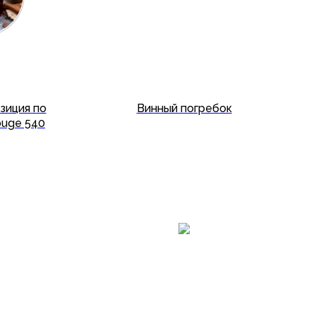
зиция по
Винный погребок
ouge 540